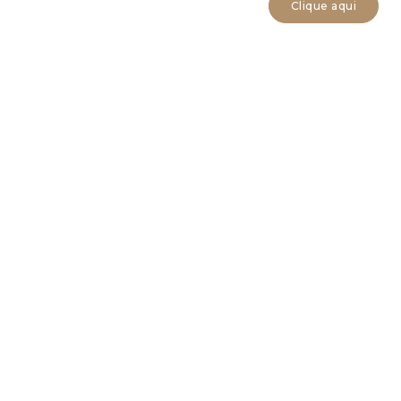
Clique aqui
RAD JAMSHIDI
Comercial
DANA JAMSHIDI